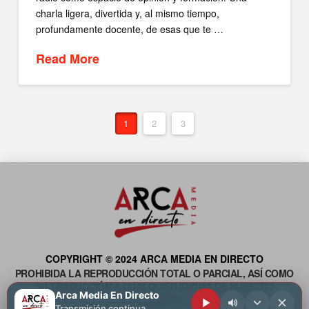
charla ligera, divertida y, al mismo tiempo,
profundamente docente, de esas que te …
Read More
1
2
3
COPYRIGHT © 2024 ARCA MEDIA EN DIRECTO
PROHIBIDA LA REPRODUCCIÓN TOTAL O PARCIAL, ASÍ COMO
SU TRADUCCIÓN A CUALQUIER IDIOMA DE NUESTRO
Arca Media En Directo
CONTENIDO, SIN AUTORIZACIÓN ESCRITA DE SU
Transmisión continua