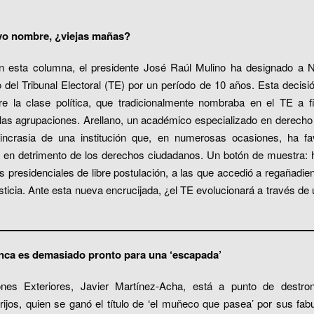
evo nombre, ¿viejas mañas?
n esta columna, el presidente José Raúl Mulino ha designado a 
del Tribunal Electoral (TE) por un período de 10 años. Esta decisi
re la clase política, que tradicionalmente nombraba en el TE a f
 las agrupaciones. Arellano, un académico especializado en derecho ci
sincrasia de una institución que, en numerosas ocasiones, ha fa
o en detrimento de los derechos ciudadanos. Un botón de muestra: h
 presidenciales de libre postulación, a las que accedió a regañadien
ticia. Ante esta nueva encrucijada, ¿el TE evolucionará a través de 
nunca es demasiado pronto para una ‘escapada’
ones Exteriores, Javier Martínez-Acha, está a punto de destr
rijos, quien se ganó el título de ‘el muñeco que pasea’ por sus fab