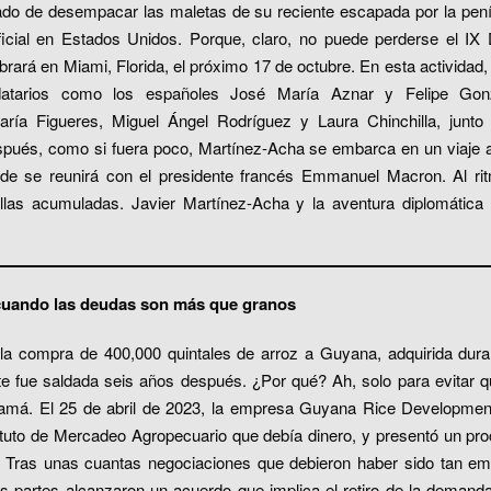
do de desempacar las maletas de su reciente escapada por la peníns
ficial en Estados Unidos. Porque, claro, no puede perderse el IX D
rará en Miami, Florida, el próximo 17 de octubre. En esta actividad,
atarios como los españoles José María Aznar y Felipe Gon
aría Figueres, Miguel Ángel Rodríguez y Laura Chinchilla, junt
pués, como si fuera poco, Martínez-Acha se embarca en un viaje al 
nde se reunirá con el presidente francés Emmanuel Macron. Al ri
llas acumuladas. Javier Martínez-Acha y la aventura diplomática
: cuando las deudas son más que granos
la compra de 400,000 quintales de arroz a Guyana, adquirida dura
te fue saldada seis años después. ¿Por qué? Ah, solo para evitar que
amá. El 25 de abril de 2023, la empresa Guyana Rice Development
tituto de Mercadeo Agropecuario que debía dinero, y presentó un p
. Tras unas cuantas negociaciones que debieron haber sido tan e
s partes alcanzaron un acuerdo que implica el retiro de la deman