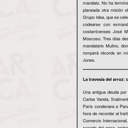
mandato. No ha termina
planeada otra misión o
Grupo Idea, que se celeb
codearse con exmand
costarricenses José M
Moscoso. Tres días des
mandatario Mulino, do
romperá récords en mi
Jones.
La travesía del arroz
Una antigua deuda por 
Carlos Varela, finalmen
París condenara a Pan
hora de recordar al Ins
Comercio Internacional
secado del arroz, amba