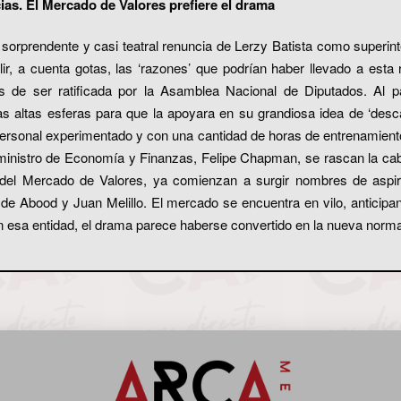
ias. El Mercado de Valores prefiere el drama
a sorprendente y casi teatral renuncia de Lerzy Batista como superi
ir, a cuenta gotas, las ‘razones’ que podrían haber llevado a esta r
de ser ratificada por la Asamblea Nacional de Diputados. Al par
s altas esferas para que la apoyara en su grandiosa idea de ‘desc
e personal experimentado y con una cantidad de horas de entrenamient
ministro de Economía y Finanzas, Felipe Chapman, se rascan la cab
del Mercado de Valores, ya comienzan a surgir nombres de aspir
e Abood y Juan Melillo. El mercado se encuentra en vilo, anticipan
En esa entidad, el drama parece haberse convertido en la nueva norma