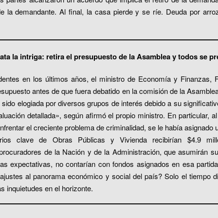
e la demandante. Al final, la casa pierde y se ríe. Deuda por arro
a la intriga: retira el presupuesto de la Asamblea y todos se 
entes en los últimos años, el ministro de Economía y Finanzas, 
presupuesto antes de que fuera debatido en la comisión de la Asamble
sido elogiada por diversos grupos de interés debido a su significati
uación detallada», según afirmó el propio ministro. En particular, al
frentar el creciente problema de criminalidad, se le había asignado 
erios clave de Obras Públicas y Vivienda recibirían $4.9 mil
procuradores de la Nación y de la Administración, que asumirán su
as expectativas, no contarían con fondos asignados en esa partida
justes al panorama económico y social del país? Solo el tiempo di
as inquietudes en el horizonte.